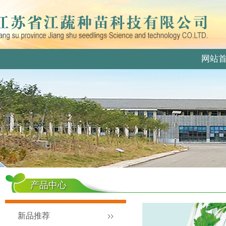
网站
产品中心
新品推荐