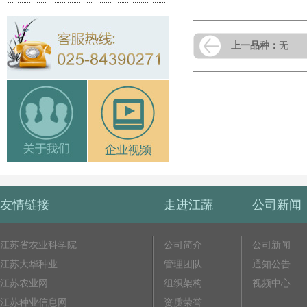
上一品种：
无
友情链接
走进江蔬
公司新闻
江苏省农业科学院
公司简介
公司新闻
江苏大华种业
管理团队
通知公告
江苏农业网
组织架构
视频中心
江苏种业信息网
资质荣誉