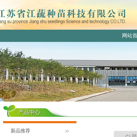
网站
产品中心
新品推荐